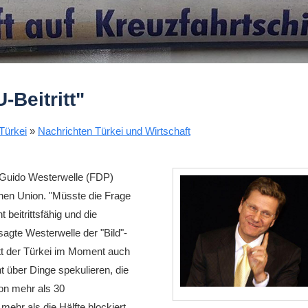
U-Beitritt"
Türkei
»
Nachrichten Türkei und Wirtschaft
r Guido Westerwelle (FDP)
ischen Union. "Müsste die Frage
 beitrittsfähig und die
agte Westerwelle der "Bild"-
itt der Türkei im Moment auch
ht über Dinge spekulieren, die
Von mehr als 30
mehr als die Hälfte blockiert.